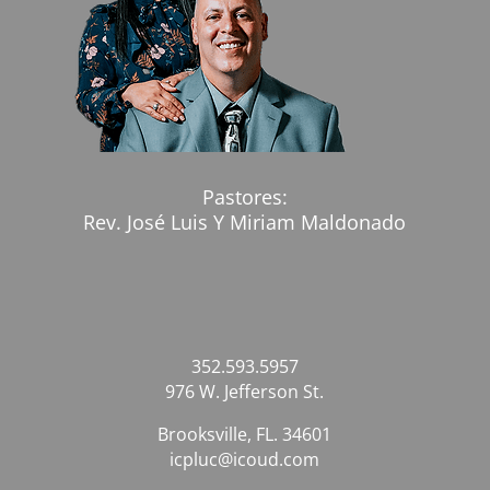
Pastores:
Rev. José Luis Y Miriam Maldonado
352.593.5957
976 W. Jefferson St.
Brooksville, FL. 34601
icpluc@icoud.com