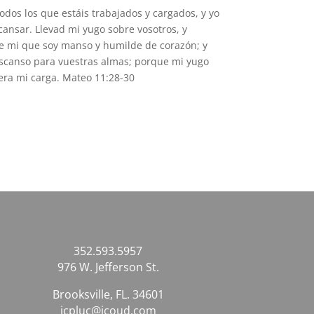
odos los que estáis trabajados y cargados, y yo
cansar. Llevad mi yugo sobre vosotros, y
 mi que soy manso y humilde de corazón; y
escanso para vuestras almas; porque mi yugo
igera mi carga. Mateo 11:28-30
352.593.5957
976 W. Jefferson St.
Brooksville, FL. 34601
icpluc@icoud.com