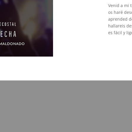
Venid a mi t
os haré des
aprended de
hallareis d
es fácil y l